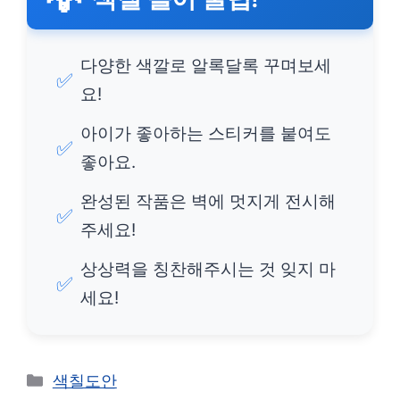
다양한 색깔로 알록달록 꾸며보세
✅
요!
아이가 좋아하는 스티커를 붙여도
✅
좋아요.
완성된 작품은 벽에 멋지게 전시해
✅
주세요!
상상력을 칭찬해주시는 것 잊지 마
✅
세요!
카
색칠도안