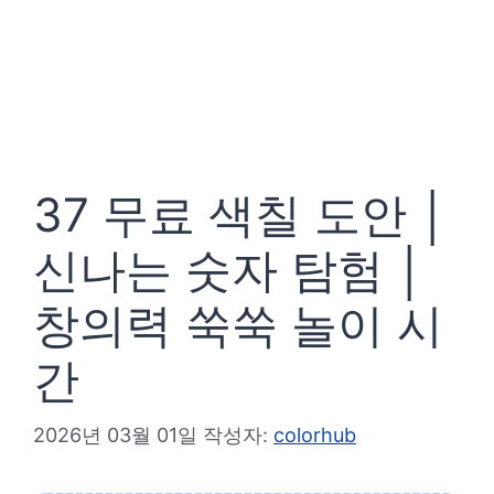
37 무료 색칠 도안 │
신나는 숫자 탐험 │
창의력 쑥쑥 놀이 시
간
2026년 03월 01일
작성자:
colorhub