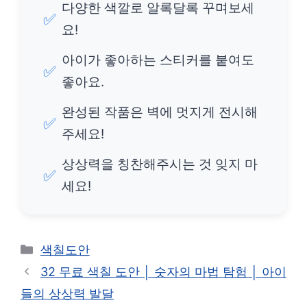
다양한 색깔로 알록달록 꾸며보세
✅
요!
아이가 좋아하는 스티커를 붙여도
✅
좋아요.
완성된 작품은 벽에 멋지게 전시해
✅
주세요!
상상력을 칭찬해주시는 것 잊지 마
✅
세요!
카
색칠도안
테
32 무료 색칠 도안 │ 숫자의 마법 탐험 │ 아이
고
들의 상상력 발달
리