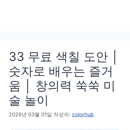
33 무료 색칠 도안 │
숫자로 배우는 즐거
움 │ 창의력 쑥쑥 미
술 놀이
2026년 03월 01일
작성자:
colorhub