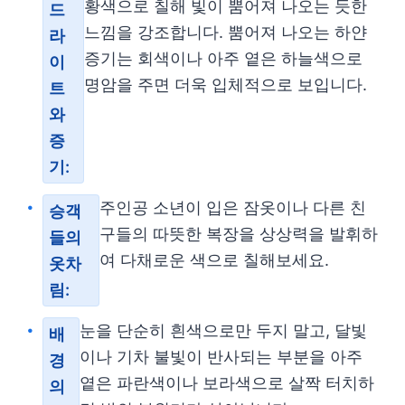
황색으로 칠해 빛이 뿜어져 나오는 듯한
드
느낌을 강조합니다. 뿜어져 나오는 하얀
라
증기는 회색이나 아주 옅은 하늘색으로
이
명암을 주면 더욱 입체적으로 보입니다.
트
와
증
기:
주인공 소년이 입은 잠옷이나 다른 친
승객
구들의 따뜻한 복장을 상상력을 발휘하
들의
여 다채로운 색으로 칠해보세요.
옷차
림:
눈을 단순히 흰색으로만 두지 말고, 달빛
배
이나 기차 불빛이 반사되는 부분을 아주
경
옅은 파란색이나 보라색으로 살짝 터치하
의