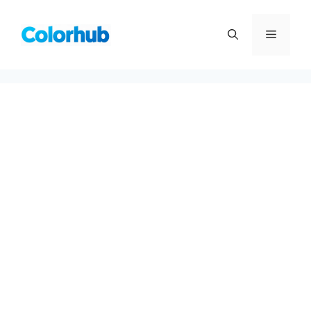
컨
텐
메
츠
로
뉴
건
너
뛰
기