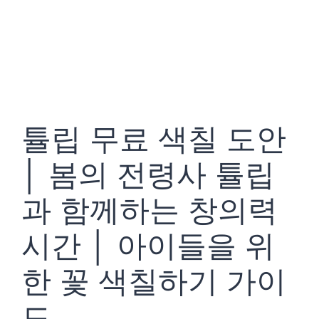
튤립 무료 색칠 도안
│ 봄의 전령사 튤립
과 함께하는 창의력
시간 │ 아이들을 위
한 꽃 색칠하기 가이
드