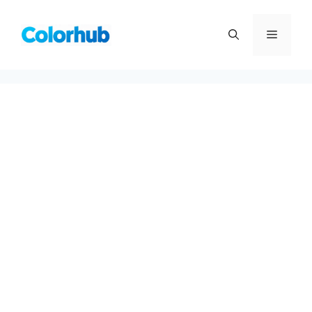
컨
텐
메
츠
로
뉴
건
너
뛰
기