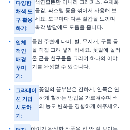
색연필뿐만 아니라 크레파스, 수채화
다양한
물감, 파스텔 등을 섞어서 사용해 보
채색 도
세요. 도구마다 다른 질감을 느끼며
구 활용
촉각 발달에도 도움을 줍니다.
하기:
튤립 주변에 나비, 벌, 무지개, 구름 등
입체
을 직접 그려 넣게 하세요. 꽃밭에 놀러
적인
온 곤충 친구들을 그리며 하나의 이야
배경
기를 완성할 수 있습니다.
꾸미
기:
꽃잎의 끝부분은 진하게, 안쪽은 연
그라데이
하게 칠하는 방법을 가르쳐주며 색
션 기법
의 농도 변화를 경험하게 해주세요.
시도하
기:
아이가 완성한 작품을 집 안 잘 보이는
액자