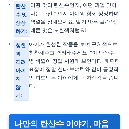
어떤 맛의 탄산수인지, 어떤 과일 맛이
탄산
나는 탄산수인지 아이와 함께 상상하며
수 맛
색깔을 정해보세요. 딸기 맛은 빨간색,
상상
레몬 맛은 노란색처럼요!
하기:
아이가 완성한 작품을 보며 구체적으로
칭찬
칭찬해주고 격려해주세요. “이 탄산수
과
병 색깔이 정말 시원해 보인다!”, “캐릭터
격려
표정이 정말 신나 보여!” 와 같이 긍정적
아끼
인 피드백은 아이에게 큰 자신감을 줍니
지
다.
않
기:
나만의 탄산수 이야기, 마음