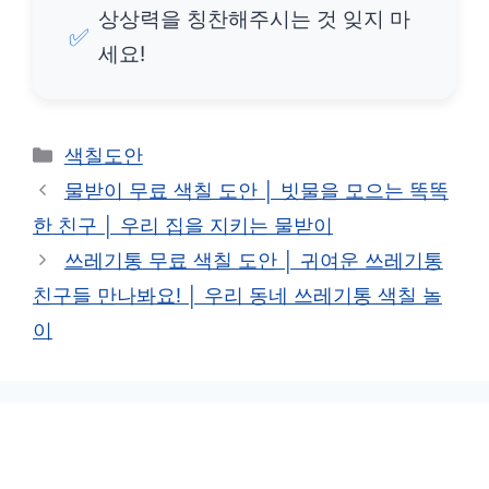
상상력을 칭찬해주시는 것 잊지 마
✅
세요!
카
색칠도안
테
물받이 무료 색칠 도안 │ 빗물을 모으는 똑똑
고
한 친구 │ 우리 집을 지키는 물받이
리
쓰레기통 무료 색칠 도안 │ 귀여운 쓰레기통
친구들 만나봐요! │ 우리 동네 쓰레기통 색칠 놀
이