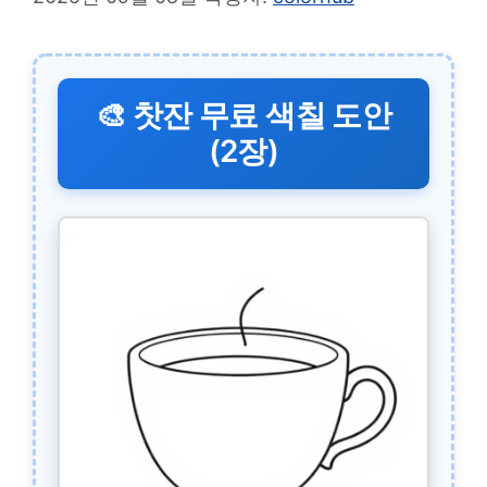
🎨 찻잔 무료 색칠 도안
(2장)