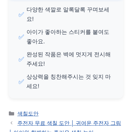
다양한 색깔로 알록달록 꾸며보세
✅
요!
아이가 좋아하는 스티커를 붙여도
✅
좋아요.
완성된 작품은 벽에 멋지게 전시해
✅
주세요!
상상력을 칭찬해주시는 것 잊지 마
✅
세요!
카
색칠도안
테
주전자 무료 색칠 도안 │ 귀여운 주전자 그림
고