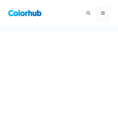
컨
텐
메
츠
로
뉴
건
너
뛰
기