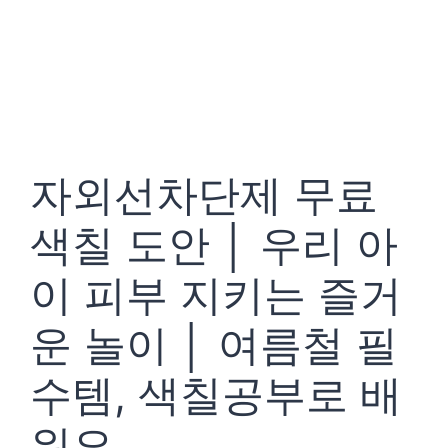
자외선차단제 무료
색칠 도안 │ 우리 아
이 피부 지키는 즐거
운 놀이 │ 여름철 필
수템, 색칠공부로 배
워요