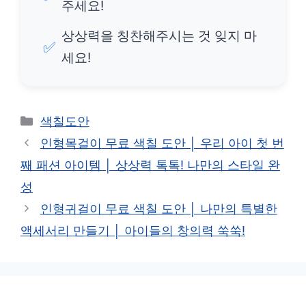
주세요!
상상력을 칭찬해주시는 것 잊지 마
✅
세요!
카
색칠도안
테
인형목걸이 무료 색칠 도안 │ 우리 아이 첫 번
고
째 패션 아이템 │ 상상력 톡톡! 나만의 스타일 완
리
성
인형귀걸이 무료 색칠 도안 │ 나만의 특별한
액세서리 만들기 │ 아이들의 창의력 쑥쑥!