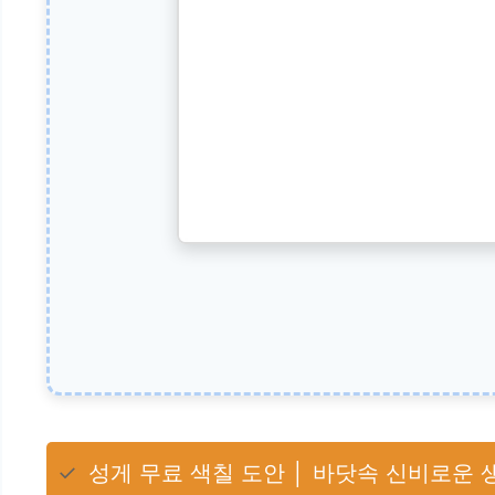
✓
성게 무료 색칠 도안 │ 바닷속 신비로운 생