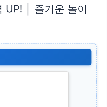
UP! │ 즐거운 놀이