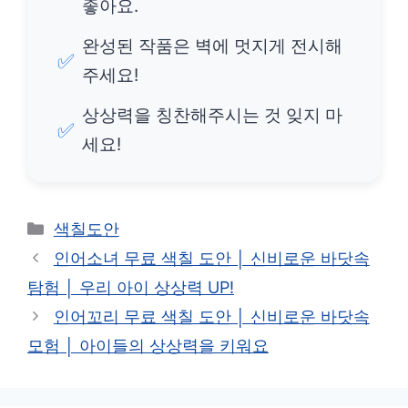
좋아요.
완성된 작품은 벽에 멋지게 전시해
✅
주세요!
상상력을 칭찬해주시는 것 잊지 마
✅
세요!
카
색칠도안
테
인어소녀 무료 색칠 도안 │ 신비로운 바닷속
고
탐험 │ 우리 아이 상상력 UP!
리
인어꼬리 무료 색칠 도안 │ 신비로운 바닷속
모험 │ 아이들의 상상력을 키워요