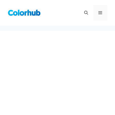
컨
텐
메
츠
로
뉴
건
너
뛰
기