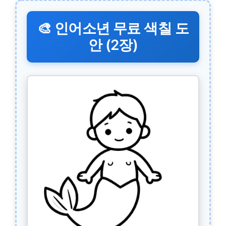
🎨 인어소년 무료 색칠 도
안 (2장)