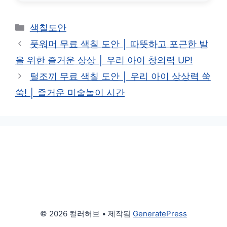
카
색칠도안
테
풋워머 무료 색칠 도안 │ 따뜻하고 포근한 발
고
을 위한 즐거운 상상 │ 우리 아이 창의력 UP!
리
털조끼 무료 색칠 도안 │ 우리 아이 상상력 쑥
쑥! │ 즐거운 미술놀이 시간
© 2026 컬러허브
• 제작됨
GeneratePress