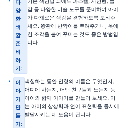
기본 색연필 외에도 파스텔, 사인펜, 물
다
감 등 다양한 미술 도구를 준비하여 아이
양
가 다채로운 색감을 경험하도록 도와주
한
세요. 왕관에 반짝이를 뿌려주거나, 옷에
색
천 조각을 붙여 꾸미는 것도 좋은 방법입
깔
니다.
준
비
하
기:
색칠하는 동안 인형의 이름은 무엇인지,
이
어디에 사는지, 어떤 친구들과 노는지 등
야
아이와 함께 이야기를 만들어 보세요. 이
기
는 아이의 상상력과 언어 표현력을 동시에
만
발달시키는 데 도움이 됩니다.
들
기: