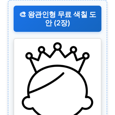
🎨 왕관인형 무료 색칠 도
안 (2장)