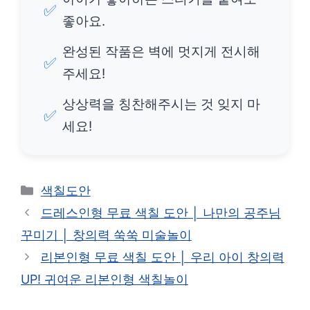
✅
좋아요.
완성된 작품은 벽에 멋지게 전시해
✅
주세요!
상상력을 칭찬해주시는 것 잊지 마
✅
세요!
카
색칠도안
테
드레스인형 무료 색칠 도안 │ 나만의 공주님
고
꾸미기 │ 창의력 쑥쑥 미술놀이
리
리본인형 무료 색칠 도안 │ 우리 아이 창의력
UP! 귀여운 리본인형 색칠놀이