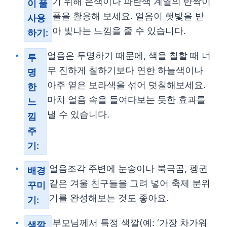
기 위해 은색이나 파란색 계열의 반짝이
이 풀
풀을 활용해 보세요. 얼음이 햇빛을 받
사용
아 빛나는 느낌을 줄 수 있습니다.
하기:
얼음은 투명하기 때문에, 색을 칠할 때 너
투
무 진하게 칠하기보다 연한 하늘색이나
명
아주 옅은 보라색을 섞어 덧칠해보세요.
한
마치 얼음 속을 들여다보는 듯한 효과를
느
낼 수 있습니다.
낌
주
기:
얼음조각 주변에 눈송이나 북극곰, 펭귄
배경
같은 겨울 친구들을 그려 넣어 축제 분위
꾸미
기를 완성해보는 것도 좋아요.
기:
부모님께서 특정 색깔(예: ‘가장 차가워
색깔