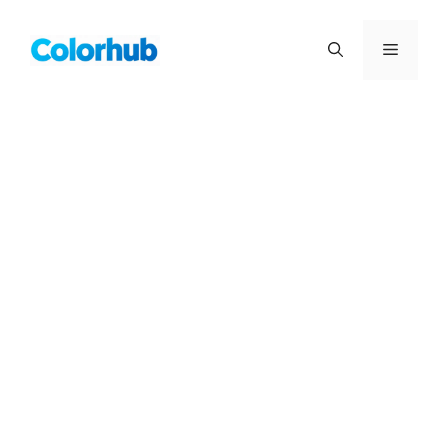
컨
텐
메
츠
로
뉴
건
너
뛰
기