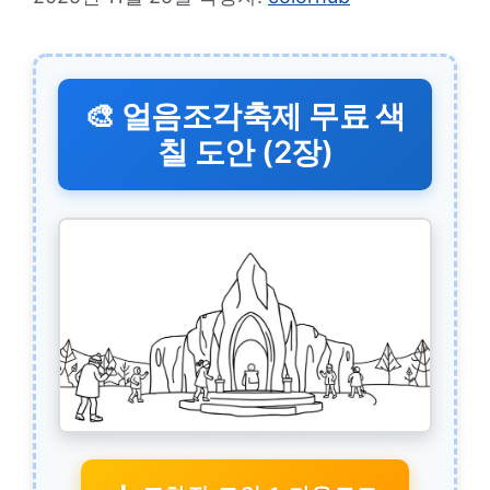
🎨 얼음조각축제 무료 색
칠 도안 (2장)