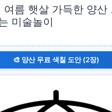
│ 여름 햇살 가득한 양산
나는 미술놀이
🎨 양산 무료 색칠 도안 (2장)