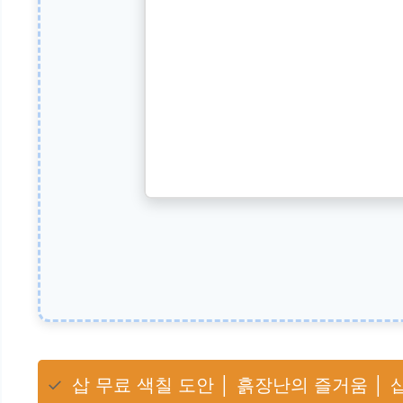
✓
삽 무료 색칠 도안 │ 흙장난의 즐거움 │ 