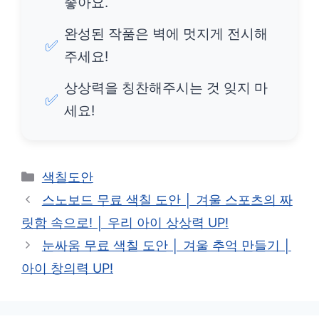
좋아요.
완성된 작품은 벽에 멋지게 전시해
✅
주세요!
상상력을 칭찬해주시는 것 잊지 마
✅
세요!
카
색칠도안
테
스노보드 무료 색칠 도안 │ 겨울 스포츠의 짜
고
릿함 속으로! │ 우리 아이 상상력 UP!
리
눈싸움 무료 색칠 도안 │ 겨울 추억 만들기 │
아이 창의력 UP!