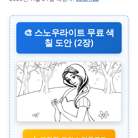
🎨 스노우라이트 무료 색
칠 도안 (2장)