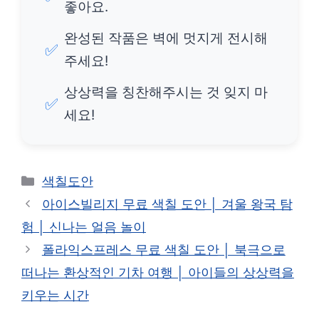
좋아요.
완성된 작품은 벽에 멋지게 전시해
✅
주세요!
상상력을 칭찬해주시는 것 잊지 마
✅
세요!
카
색칠도안
테
아이스빌리지 무료 색칠 도안 │ 겨울 왕국 탐
고
험 │ 신나는 얼음 놀이
리
폴라익스프레스 무료 색칠 도안 │ 북극으로
떠나는 환상적인 기차 여행 │ 아이들의 상상력을
키우는 시간