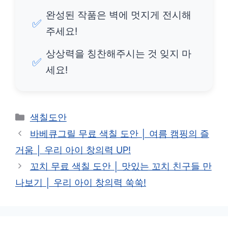
완성된 작품은 벽에 멋지게 전시해
✅
주세요!
상상력을 칭찬해주시는 것 잊지 마
✅
세요!
카
색칠도안
테
바베큐그릴 무료 색칠 도안 │ 여름 캠핑의 즐
고
거움 │ 우리 아이 창의력 UP!
리
꼬치 무료 색칠 도안 │ 맛있는 꼬치 친구들 만
나보기 │ 우리 아이 창의력 쑥쑥!