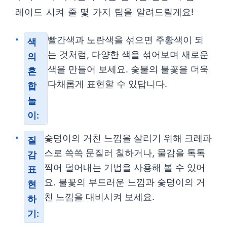
레이드 시켜 줄 몇 가지 팁을 알려드릴게요!
빨간색과 노란색을 섞으면 주황색이 되
색
는 것처럼, 다양한 색을 섞어보며 새로운
의
색을 만들어 보세요. 숯불의 불꽃을 더욱
혼
다채롭게 표현할 수 있답니다.
합
놀
이:
숯덩이의 거친 느낌을 살리기 위해 크레파
질
스로 쓱쓱 문질러 칠하거나, 물감을 톡톡
감
찍어 덜어내는 기법을 사용해 볼 수 있어
표
요. 불꽃의 부드러운 느낌과 숯덩이의 거
현
친 느낌을 대비시켜 보세요.
하
기: