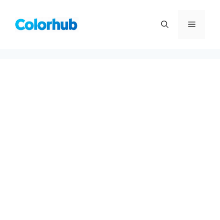
컨
텐
메
츠
로
뉴
건
너
뛰
기