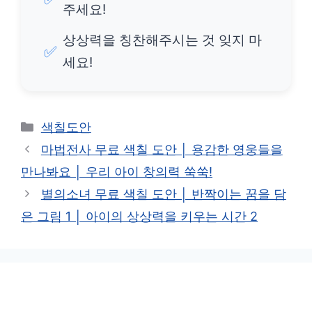
주세요!
상상력을 칭찬해주시는 것 잊지 마
✅
세요!
카
색칠도안
테
마법전사 무료 색칠 도안 │ 용감한 영웅들을
고
만나봐요 │ 우리 아이 창의력 쑥쑥!
리
별의소녀 무료 색칠 도안 │ 반짝이는 꿈을 담
은 그림 1 │ 아이의 상상력을 키우는 시간 2