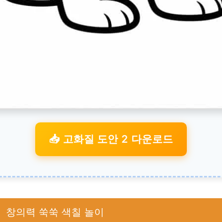
📥 고화질 도안 2 다운로드
│ 창의력 쑥쑥 색칠 놀이