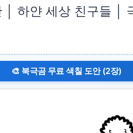
 │ 하얀 세상 친구들 │
🎨 북극곰 무료 색칠 도안 (2장)