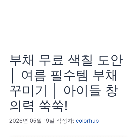
부채 무료 색칠 도안
│ 여름 필수템 부채
꾸미기 │ 아이들 창
의력 쑥쑥!
2026년 05월 19일
작성자:
colorhub