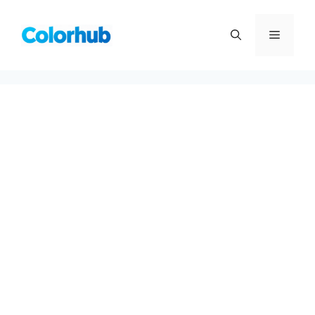
컨
텐
메
츠
로
뉴
건
너
뛰
기