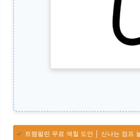
✓
트램펄린 무료 색칠 도안 │ 신나는 점프 놀