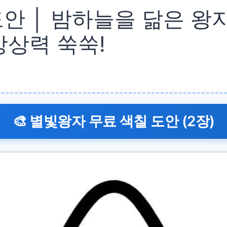
도안 │ 밤하늘을 닮은 왕
상상력 쑥쑥!
🎨 별빛왕자 무료 색칠 도안 (2장)