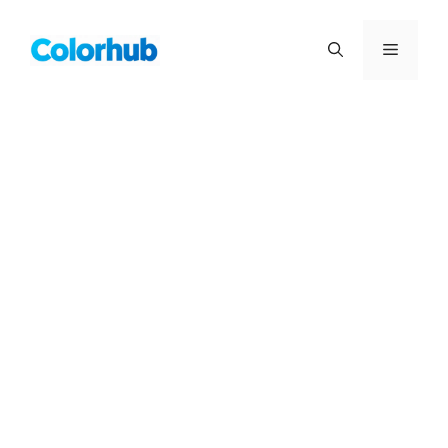
컨
텐
메
츠
로
뉴
건
너
뛰
기