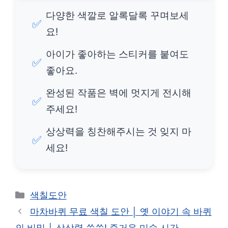
다양한 색깔로 알록달록 꾸며보세
✅
요!
아이가 좋아하는 스티커를 붙여도
✅
좋아요.
완성된 작품은 벽에 멋지게 전시해
✅
주세요!
상상력을 칭찬해주시는 것 잊지 마
✅
세요!
카
색칠도안
테
마차바퀴 무료 색칠 도안 │ 옛 이야기 속 바퀴
고
의 비밀 │ 상상력 쑥쑥! 즐거운 미술 시간