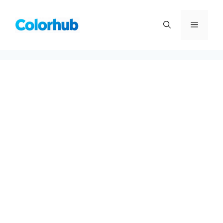
컨
텐
메
츠
로
뉴
건
너
뛰
기