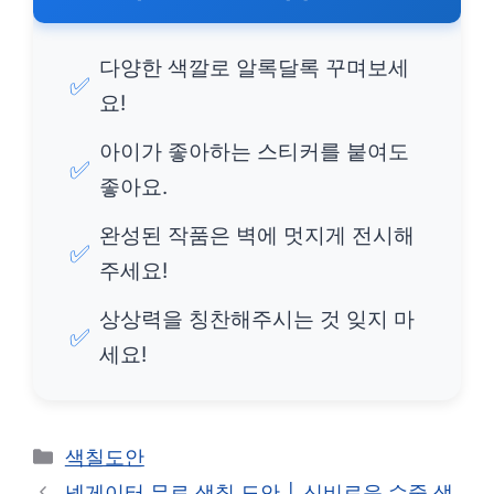
다양한 색깔로 알록달록 꾸며보세
✅
요!
아이가 좋아하는 스티커를 붙여도
✅
좋아요.
완성된 작품은 벽에 멋지게 전시해
✅
주세요!
상상력을 칭찬해주시는 것 잊지 마
✅
세요!
카
색칠도안
테
넥게이터 무료 색칠 도안 │ 신비로운 수중 생