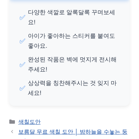
다양한 색깔로 알록달록 꾸며보세
✅
요!
아이가 좋아하는 스티커를 붙여도
✅
좋아요.
완성된 작품은 벽에 멋지게 전시해
✅
주세요!
상상력을 칭찬해주시는 것 잊지 마
✅
세요!
카
색칠도안
테
보름달 무료 색칠 도안 │ 밤하늘을 수놓는 둥
고