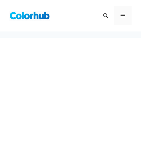
컨
텐
메
츠
로
뉴
건
너
뛰
기