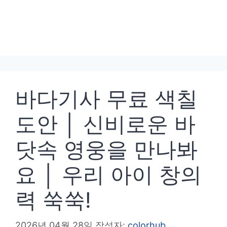
바다기사 무료 색칠
도안 │ 신비로운 바
닷속 영웅을 만나봐
요 │ 우리 아이 창의
력 쑥쑥!
2026년 04월 28일
작성자:
colorhub