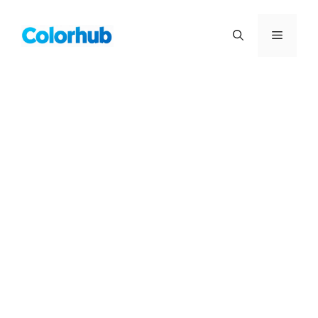
컨
텐
메
츠
로
뉴
건
너
뛰
기