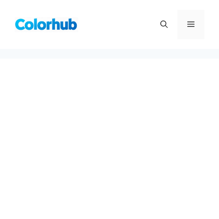
컨
텐
메
츠
로
뉴
건
너
뛰
기