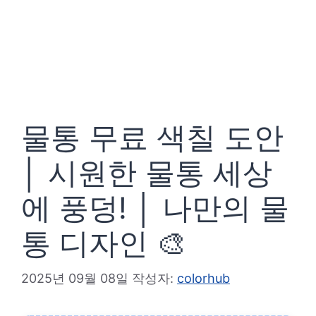
물통 무료 색칠 도안
│ 시원한 물통 세상
에 풍덩! │ 나만의 물
통 디자인 🎨
2025년 09월 08일
작성자:
colorhub