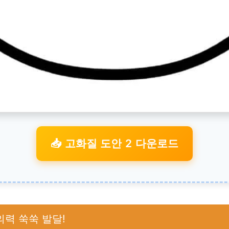
📥 고화질 도안 2 다운로드
의력 쑥쑥 발달!