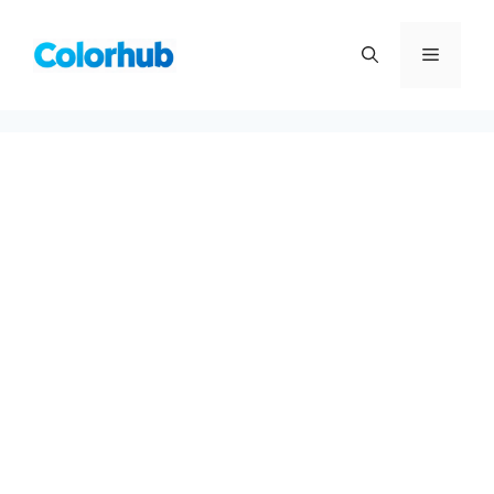
컨
텐
메
츠
로
뉴
건
너
뛰
기