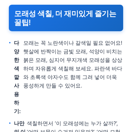
모래성 색칠, 더 재미있게 즐기는
꿀팁!
다
모래는 꼭 노란색이나 갈색일 필요 없어요!
양
햇살에 반짝이는 금빛 모래, 석양이 비치는
한
붉은 모래, 심지어 무지개색 모래성을 상상
색
하며 자유롭게 색칠해 보세요. 파란색 바다
깔
와 초록색 야자수도 함께 그려 넣어 더욱
사
풍성하게 만들 수 있어요.
용
하
기:
나만
색칠하면서 ‘이 모래성에는 누가 살까?’,
의 이
‘어떤 보물이 숨겨져 있을까?’, ‘어떤 모험