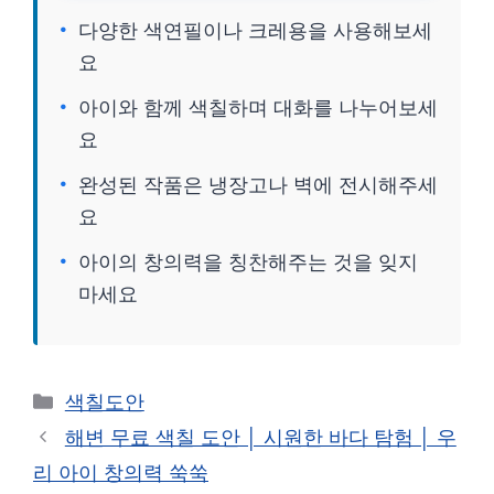
다양한 색연필이나 크레용을 사용해보세
요
아이와 함께 색칠하며 대화를 나누어보세
요
완성된 작품은 냉장고나 벽에 전시해주세
요
아이의 창의력을 칭찬해주는 것을 잊지
마세요
카
색칠도안
테
해변 무료 색칠 도안 │ 시원한 바다 탐험 │ 우
고
리 아이 창의력 쑥쑥
리