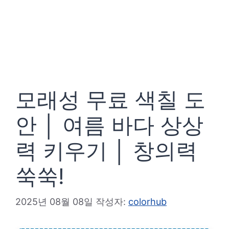
모래성 무료 색칠 도
안 │ 여름 바다 상상
력 키우기 │ 창의력
쑥쑥!
2025년 08월 08일
작성자:
colorhub