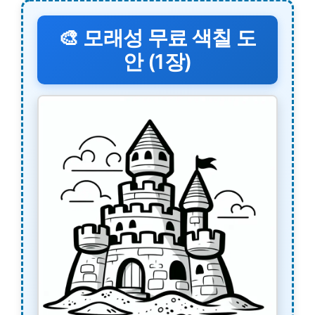
🎨 모래성 무료 색칠 도
안 (1장)