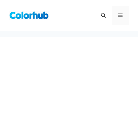
컨
텐
메
츠
로
뉴
건
너
뛰
기