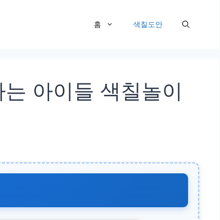
홈
색칠도안
나는 아이들 색칠놀이