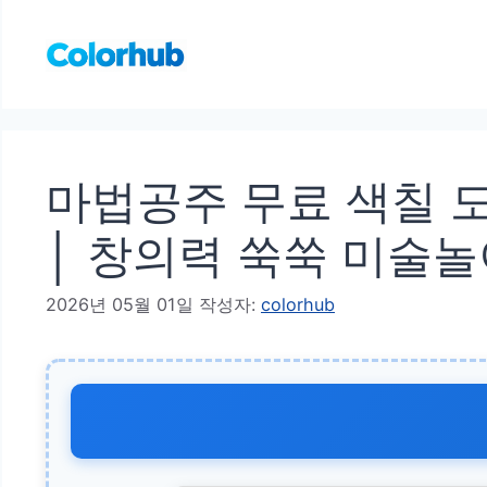
컨
텐
츠
로
건
마법공주 무료 색칠 
너
뛰
│ 창의력 쑥쑥 미술
기
2026년 05월 01일
작성자:
colorhub