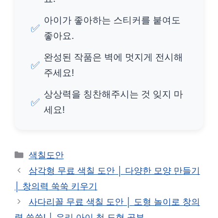
아이가 좋아하는 스티커를 붙여도
✅
좋아요.
완성된 작품은 벽에 멋지게 전시해
✅
주세요!
상상력을 칭찬해주시는 것 잊지 마
✅
세요!
카
색칠도안
테
삼각형 무료 색칠 도안 │ 다양한 모양 만들기
고
│ 창의력 쑥쑥 키우기
리
사다리꼴 무료 색칠 도안 │ 도형 놀이로 창의
력 쑥쑥! │ 우리 아이 첫 도형 공부