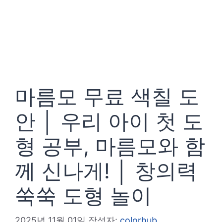
마름모 무료 색칠 도
안 │ 우리 아이 첫 도
형 공부, 마름모와 함
께 신나게! │ 창의력
쑥쑥 도형 놀이
2025년 11월 01일
작성자:
colorhub