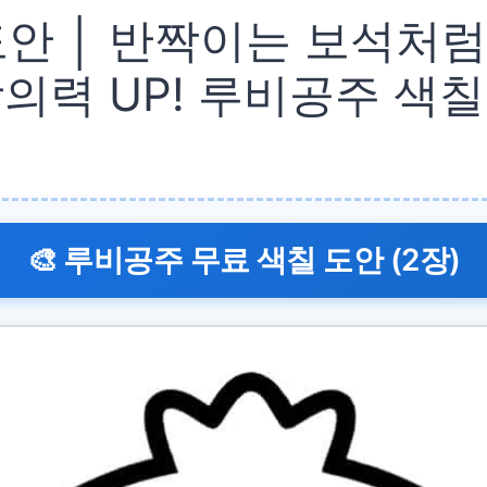
도안 │ 반짝이는 보석처
창의력 UP! 루비공주 색
🎨 루비공주 무료 색칠 도안 (2장)