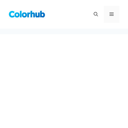
컨
텐
메
츠
로
뉴
건
너
뛰
기