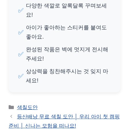
다양한 색깔로 알록달록 꾸며보세
✅
요!
아이가 좋아하는 스티커를 붙여도
✅
좋아요.
완성된 작품은 벽에 멋지게 전시해
✅
주세요!
상상력을 칭찬해주시는 것 잊지 마
✅
세요!
카
색칠도안
테
등산배낭 무료 색칠 도안 │ 우리 아이 첫 캠핑
고
준비 │ 신나는 모험을 떠나요!