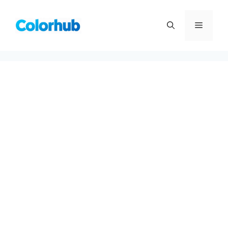
컨
텐
메
츠
로
뉴
건
너
뛰
기