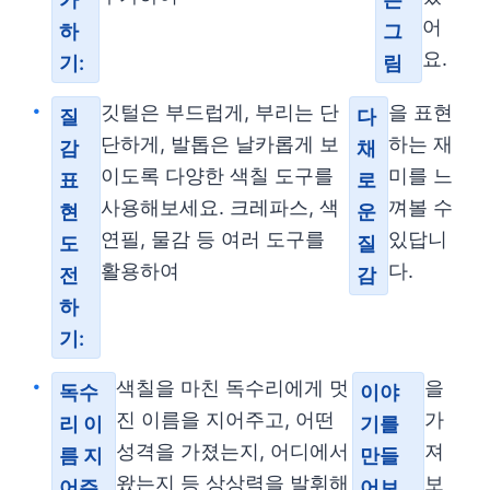
어
하
그
요.
기:
림
깃털은 부드럽게, 부리는 단
을 표현
질
다
단하게, 발톱은 날카롭게 보
하는 재
감
채
이도록 다양한 색칠 도구를
미를 느
표
로
사용해보세요. 크레파스, 색
껴볼 수
현
운
연필, 물감 등 여러 도구를
있답니
도
질
활용하여
다.
전
감
하
기:
색칠을 마친 독수리에게 멋
을
독수
이야
진 이름을 지어주고, 어떤
가
리 이
기를
성격을 가졌는지, 어디에서
져
름 지
만들
왔는지 등 상상력을 발휘해
보
어주
어보