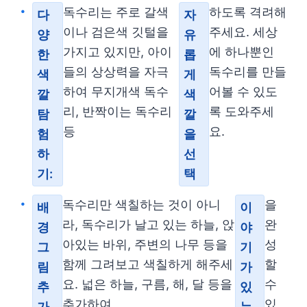
독수리는 주로 갈색
하도록 격려해
다
자
이나 검은색 깃털을
주세요. 세상
양
유
가지고 있지만, 아이
에 하나뿐인
한
롭
들의 상상력을 자극
독수리를 만들
색
게
하여 무지개색 독수
어볼 수 있도
깔
색
리, 반짝이는 독수리
록 도와주세
탐
깔
등
요.
험
을
하
선
기:
택
독수리만 색칠하는 것이 아니
을
배
이
라, 독수리가 날고 있는 하늘, 앉
완
경
야
아있는 바위, 주변의 나무 등을
성
그
기
함께 그려보고 색칠하게 해주세
할
림
가
요. 넓은 하늘, 구름, 해, 달 등을
수
추
있
추가하여
있
가
는