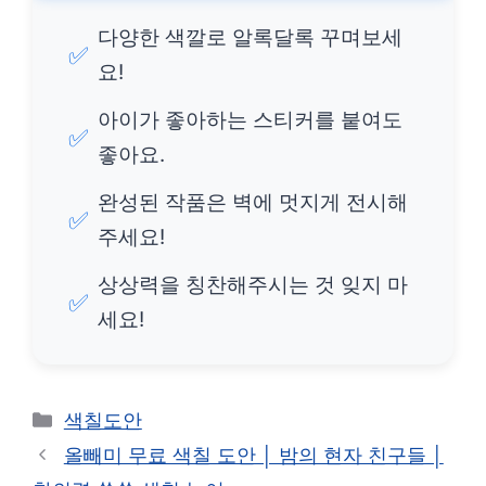
다양한 색깔로 알록달록 꾸며보세
✅
요!
아이가 좋아하는 스티커를 붙여도
✅
좋아요.
완성된 작품은 벽에 멋지게 전시해
✅
주세요!
상상력을 칭찬해주시는 것 잊지 마
✅
세요!
카
색칠도안
테
올빼미 무료 색칠 도안 │ 밤의 현자 친구들 │
고