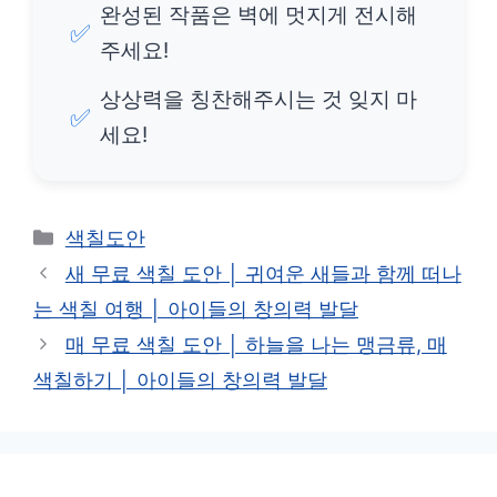
완성된 작품은 벽에 멋지게 전시해
✅
주세요!
상상력을 칭찬해주시는 것 잊지 마
✅
세요!
카
색칠도안
테
새 무료 색칠 도안 │ 귀여운 새들과 함께 떠나
고
는 색칠 여행 │ 아이들의 창의력 발달
리
매 무료 색칠 도안 │ 하늘을 나는 맹금류, 매
색칠하기 │ 아이들의 창의력 발달