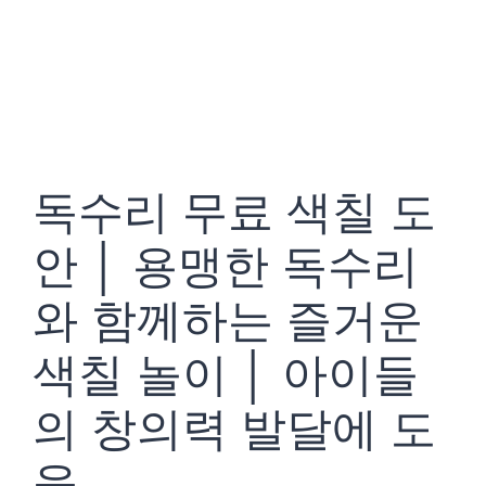
독수리 무료 색칠 도
안 │ 용맹한 독수리
와 함께하는 즐거운
색칠 놀이 │ 아이들
의 창의력 발달에 도
움