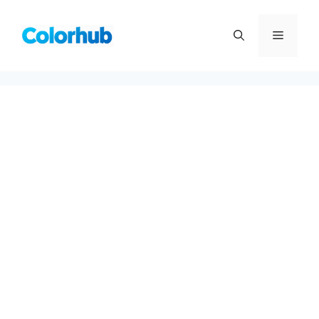
컨
텐
메
츠
로
뉴
건
너
뛰
기