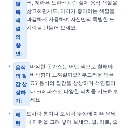
색, 계란은 노란색처럼 실제 음식 색깔을
달
참고하면서도, 아이가 좋아하는 색깔을
록
과감하게 사용하여 자신만의 특별한 도
색
시락을 만들어 보세요.
깔
의
향
연:
바삭한 돈가스는 어떤 색으로 칠해야
음식
바삭함이 느껴질까요? 부드러운 빵은
의 질
요? 음식의 질감을 상상하며 색연필이
감 상
나 크레파스로 다양한 터치를 시도해보
상하
세요.
기:
도시락 통이나 도시락 뚜껑에 예쁜 무늬
패
나 패턴을 그려 넣어 보세요. 별, 하트, 줄
턴