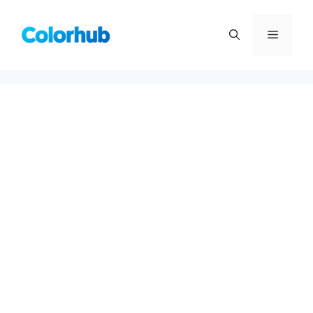
컨
텐
메
츠
로
뉴
건
너
뛰
기