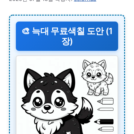
🎨 늑대 무료색칠 도안 (1
장)