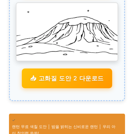
📥 고화질 도안 2 다운로드
✓
랜턴 무료 색칠 도안 │ 밤을 밝히는 신비로운 랜턴 │ 우리 아
이 창의력 쑥쑥!