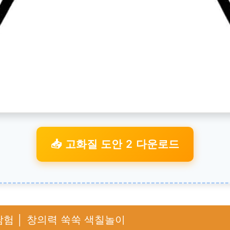
📥 고화질 도안 2 다운로드
탐험 │ 창의력 쑥쑥 색칠놀이