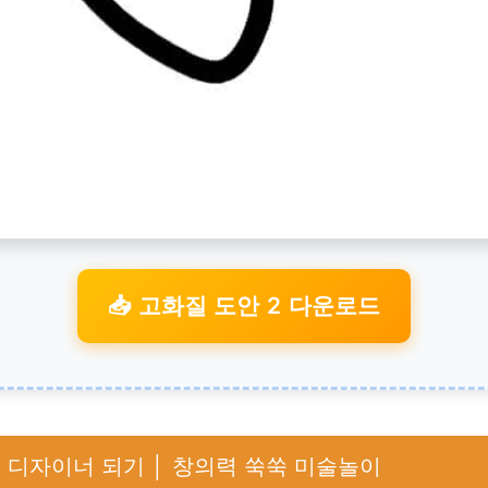
📥 고화질 도안 2 다운로드
 디자이너 되기 │ 창의력 쑥쑥 미술놀이