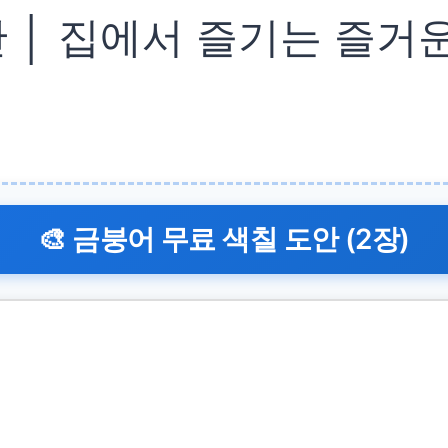
 │ 집에서 즐기는 즐거
🎨 금붕어 무료 색칠 도안 (2장)