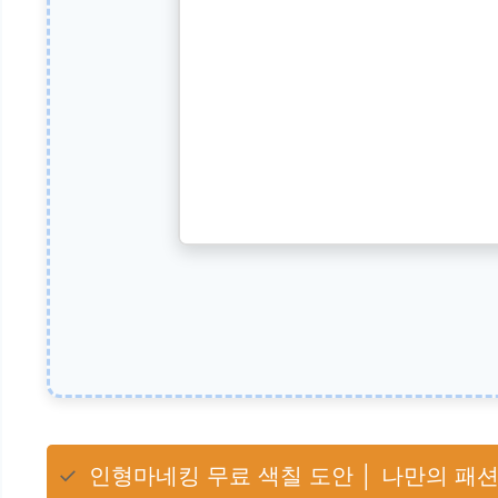
✓
인형마네킹 무료 색칠 도안 │ 나만의 패션