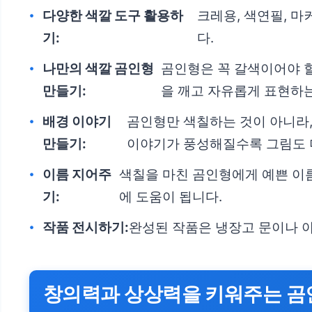
다양한 색깔 도구 활용하
크레용, 색연필, 마
기:
다.
나만의 색깔 곰인형
곰인형은 꼭 갈색이어야 할
만들기:
을 깨고 자유롭게 표현하
배경 이야기
곰인형만 색칠하는 것이 아니라,
만들기:
이야기가 풍성해질수록 그림도 
이름 지어주
색칠을 마친 곰인형에게 예쁜 이름
기:
에 도움이 됩니다.
작품 전시하기:
완성된 작품은 냉장고 문이나 
창의력과 상상력을 키워주는 곰