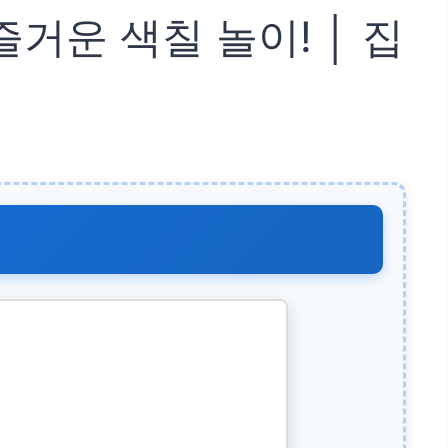
거운 색칠 놀이! │ 집