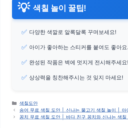
💡
색칠 놀이 꿀팁!
✅
다양한 색깔로 알록달록 꾸며보세요!
✅
아이가 좋아하는 스티커를 붙여도 좋아요
✅
완성된 작품은 벽에 멋지게 전시해주세요
✅
상상력을 칭찬해주시는 것 잊지 마세요!
카
색칠도안
테
송어 무료 색칠 도안 │ 신나는 물고기 색칠 놀이 │ 
고
꽁치 무료 색칠 도안 │ 바다 친구 꽁치와 신나는 색칠
리