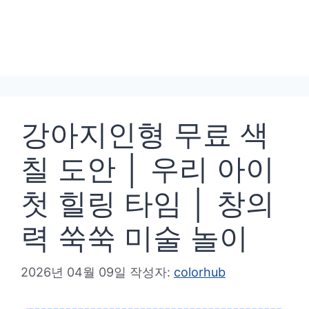
강아지인형 무료 색
칠 도안 │ 우리 아이
첫 힐링 타임 │ 창의
력 쑥쑥 미술 놀이
2026년 04월 09일
작성자:
colorhub